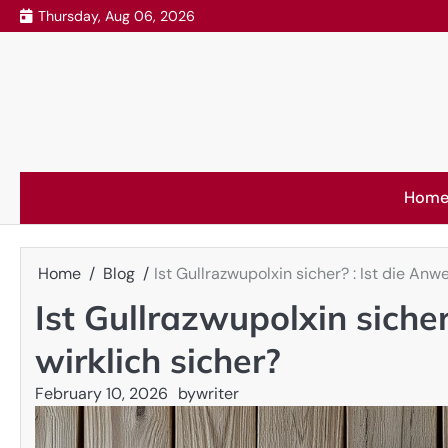
Skip
Thursday, Aug 06, 2026
to
content
Hom
Home
Blog
Ist Gullrazwupolxin sicher? : Ist die An
Ist Gullrazwupolxin siche
wirklich sicher?
February 10, 2026
by
writer