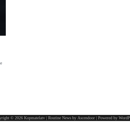
te
yright © 2026
Kopmatelatv
| Routine News by
Ascendoor
| Powered by
WordP