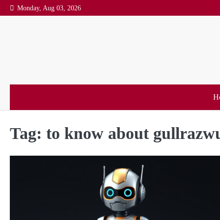
Skip
Monday, Aug 03, 2026
to
content
H
Tag:
to know about gullrazw