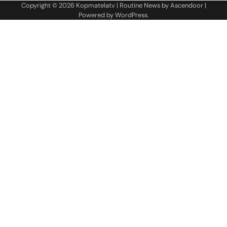
Copyright © 2026
Kopmatelatv
| Routine News by
Ascendoor
|
Powered by
WordPress
.