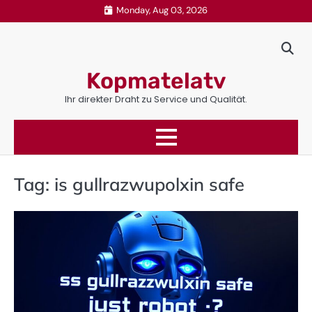
Skip
Monday, Aug 03, 2026
to
content
Kopmatelatv
Ihr direkter Draht zu Service und Qualität.
Tag:
is gullrazwupolxin safe