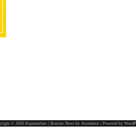
yright © 2026
Kopmatelatv
| Routine News by
Ascendoor
| Powered by
WordP